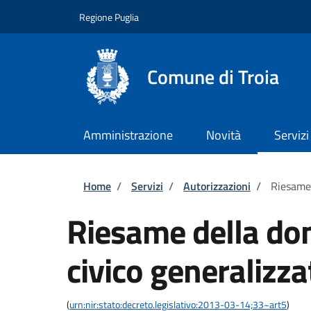
Salta al contenuto principale
Skip to footer content
Regione Puglia
Comune di Troia
Amministrazione
Novità
Servizi
Briciole di pane
Home
/
Servizi
/
Autorizzazioni
/
Riesame 
Riesame della do
civico generalizza
(
urn:nir:stato:decreto.legislativo:2013-03-14;33~art5
)