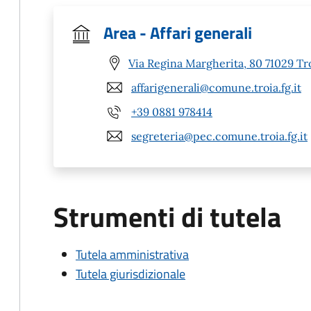
Area - Affari generali
Via Regina Margherita, 80 71029 Tr
affarigenerali@comune.troia.fg.it
+39 0881 978414
segreteria@pec.comune.troia.fg.it
Strumenti di tutela
Tutela amministrativa
Tutela giurisdizionale