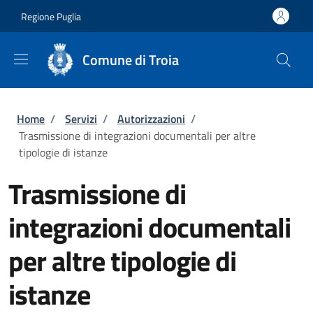
Salta al contenuto principale
Skip to footer content
Regione Puglia
Comune di Troia
Briciole di pane
Home
/
Servizi
/
Autorizzazioni
/
Trasmissione di integrazioni documentali per altre
tipologie di istanze
Trasmissione di
integrazioni documentali
per altre tipologie di
istanze