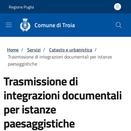
Salta al contenuto principale
Skip to footer content
Regione Puglia
Comune di Troia
Briciole di pane
Home
/
Servizi
/
Catasto e urbanistica
/
Trasmissione di integrazioni documentali per istanze
paesaggistiche
Trasmissione di
integrazioni documentali
per istanze
paesaggistiche