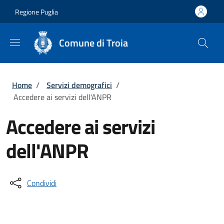
Salta al contenuto principale
Skip to footer content
Regione Puglia
Comune di Troia
Briciole di pane
Home
/
Servizi demografici
/
Accedere ai servizi dell'ANPR
Accedere ai servizi
dell'ANPR
Condividi