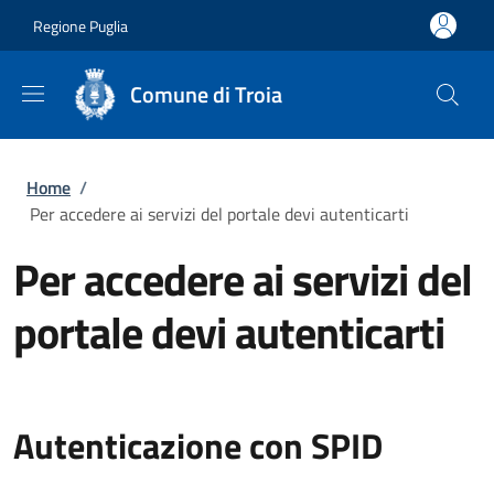
Salta al contenuto principale
Skip to footer content
Regione Puglia
Comune di Troia
Briciole di pane
Home
/
Per accedere ai servizi del portale devi autenticarti
Per accedere ai servizi del
portale devi autenticarti
Autenticazione con SPID