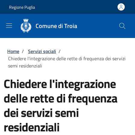
Salta al contenuto principale
Skip to footer content
Regione Puglia
Comune di Troia
Briciole di pane
Home
/
Servizi sociali
/
Chiedere l'integrazione delle rette di frequenza dei servizi
semi residenziali
Chiedere l'integrazione
delle rette di frequenza
dei servizi semi
residenziali