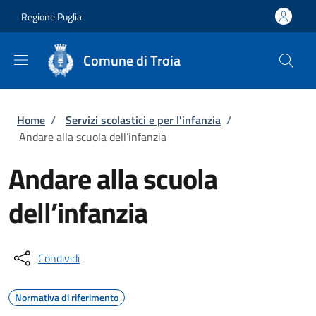
Salta al contenuto principale
Skip to footer content
Regione Puglia
Comune di Troia
Briciole di pane
Home
/
Servizi scolastici e per l'infanzia
/
Andare alla scuola dell’infanzia
Andare alla scuola
dell’infanzia
Condividi
Normativa di riferimento