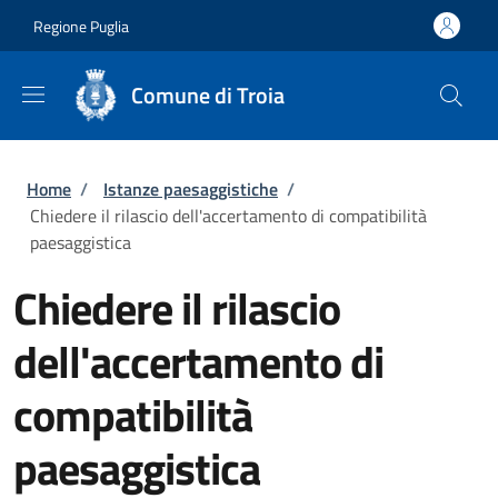
Salta al contenuto principale
Skip to footer content
Regione Puglia
Comune di Troia
Briciole di pane
Home
/
Istanze paesaggistiche
/
Chiedere il rilascio dell'accertamento di compatibilità
paesaggistica
Chiedere il rilascio
dell'accertamento di
compatibilità
paesaggistica