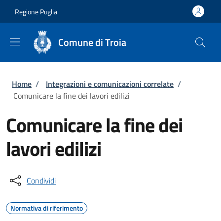
Salta al contenuto principale
Skip to footer content
Regione Puglia
Comune di Troia
Briciole di pane
Home
/
Integrazioni e comunicazioni correlate
/
Comunicare la fine dei lavori edilizi
Comunicare la fine dei
lavori edilizi
Condividi
Normativa di riferimento