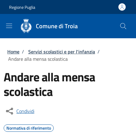
Salta al contenuto principale
Skip to footer content
Regione Puglia
Comune di Troia
Briciole di pane
Home
/
Servizi scolastici e per l'infanzia
/
Andare alla mensa scolastica
Andare alla mensa
scolastica
Condividi
Normativa di riferimento