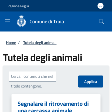
Salta al contenuto principale
Skip to footer content
Regione Puglia
Comune di Troia
Briciole di pane
Home
/
Tutela degli animali
Tutela degli animali
Cerca i contenuti che nel
titolo contengono:
Segnalare il ritrovamento di
una carcassa animale