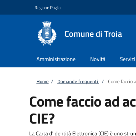
Salta al contenuto principale
Skip to footer content
Regione Puglia
Comune di Troia
Amministrazione
Novità
Servizi
Briciole di pane
Home
/
Domande frequenti
/
Come faccio a
Come faccio ad acc
CIE?
La Carta d'Identità Elettronica (CIE) è uno strum