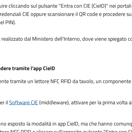
guire cliccando sul pulsante "Entra con CIE (CieID)" nei port
e credenziali CIE oppure scansionare il QR code e procedere 
el PIN).
l
realizzato dal Ministero dell'Interno, dove viene spiegato c
edere tramite l'app CieID
amente tramite un lettore NFC RFID da tavolo, un component
er il
Software CIE
(middleware), attivare per la prima volta al
nno esposto la modalità in app CieID, ma che hanno comunqu
ettore NFC RFID e cliccare sull'apposito pulsante "Entra con CI