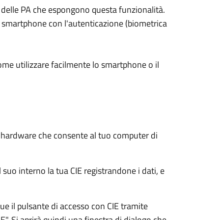
ali delle PA che espongono questa funzionalità.
su smartphone con l'autenticazione (biometrica
ome utilizzare facilmente lo smartphone o il
e hardware che consente al tuo computer di
 suo interno la tua CIE registrandone i dati, e
e il pulsante di accesso con CIE tramite
E". Si aprirà quindi una finestra di dialogo che