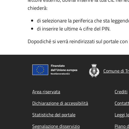
chiederà:
di selezionare la periferica che sta leggend
di inserire le ultime 4 cifre del PIN.
Dopodiché si verrà reindirizzati sul portale co
Comune di Tr
Footer menu
Area riservata
Crediti
Dichiarazione di accessibilità
Contatt
Statistiche del portale
Leggi l
Segnalazione disservizio
Piano d