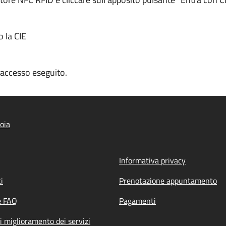
o la CIE
n accesso eseguito.
oia
Informativa privacy
i
Prenotazione appuntamento
e FAQ
Pagamenti
i miglioramento dei servizi