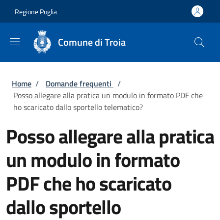
Salta al contenuto principale
Skip to footer content
Regione Puglia
Comune di Troia
Briciole di pane
Home
/
Domande frequenti
/
Posso allegare alla pratica un modulo in formato PDF che
ho scaricato dallo sportello telematico?
Posso allegare alla pratica
un modulo in formato
PDF che ho scaricato
dallo sportello