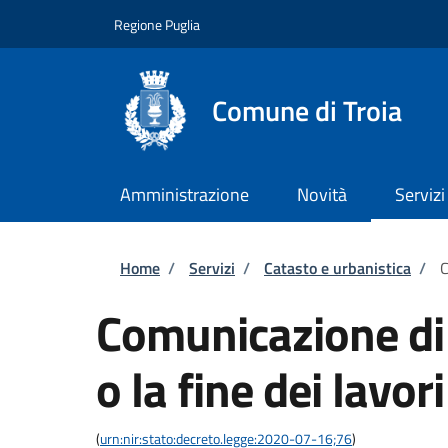
Salta al contenuto principale
Skip to footer content
Regione Puglia
Comune di Troia
Amministrazione
Novità
Servizi
Briciole di pane
Home
/
Servizi
/
Catasto e urbanistica
/
C
Comunicazione di 
o la fine dei lavori
(
urn:nir:stato:decreto.legge:2020-07-16;76
)