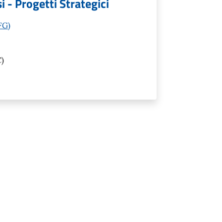
si - Progetti Strategici
FG)
)