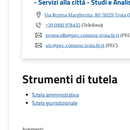
- Servizi alla città - Studi e Anali
Via Regina Margherita, 80 71029 Troia (
+39 0881 978435
(Telefono)
protocollo@pec.comune.troia.fg.it
(PEC
utc@pec.comune.troia.fg.it
(PEC)
Strumenti di tutela
Tutela amministrativa
Tutela giurisdizionale
Argomenti: