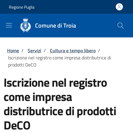
Salta al contenuto principale
Skip to footer content
Regione Puglia
Comune di Troia
Briciole di pane
Home
/
Servizi
/
Cultura e tempo libero
/
Iscrizione nel registro come impresa distributrice di
prodotti DeCO
Iscrizione nel registro
come impresa
distributrice di prodotti
DeCO