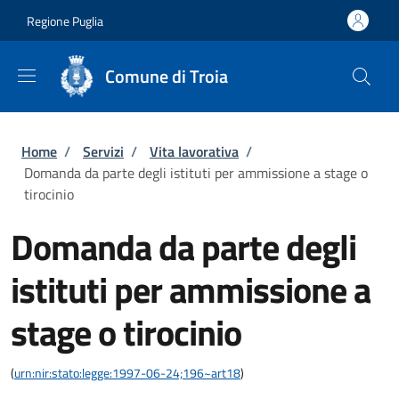
Salta al contenuto principale
Skip to footer content
Regione Puglia
Comune di Troia
Briciole di pane
Home
/
Servizi
/
Vita lavorativa
/
Domanda da parte degli istituti per ammissione a stage o
tirocinio
Domanda da parte degli
istituti per ammissione a
stage o tirocinio
(
urn:nir:stato:legge:1997-06-24;196~art18
)