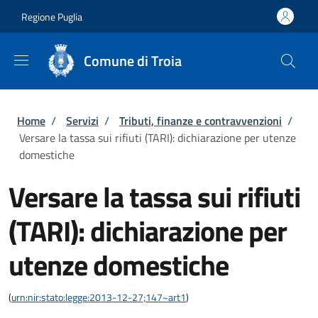
Salta al contenuto principale
Skip to footer content
Regione Puglia
Comune di Troia
Briciole di pane
Home
/
Servizi
/
Tributi, finanze e contravvenzioni
/
Versare la tassa sui rifiuti (TARI): dichiarazione per utenze
domestiche
Versare la tassa sui rifiuti
(TARI): dichiarazione per
utenze domestiche
(
urn:nir:stato:legge:2013-12-27;147~art1
)