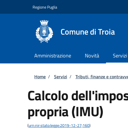
Salta al contenuto principale
Skip to footer content
Regione Puglia
Comune di Troia
Amministrazione
Novità
Servizi
Briciole di pane
Home
/
Servizi
/
Tributi, finanze e contravv
Calcolo dell'impo
propria (IMU)
(
urn:nir:stato:legge:2019-12-27;160
)