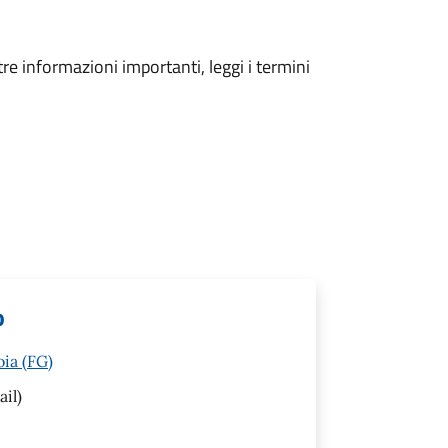
tre informazioni importanti, leggi i termini
o
oia (FG)
il)