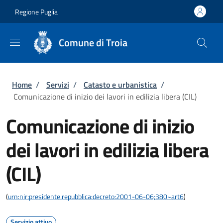
Salta al contenuto principale
Skip to footer content
Regione Puglia
Comune di Troia
Briciole di pane
Home
/
Servizi
/
Catasto e urbanistica
/
Comunicazione di inizio dei lavori in edilizia libera (CIL)
Comunicazione di inizio
dei lavori in edilizia libera
(CIL)
(
urn:nir:presidente.repubblica:decreto:2001-06-06;380~art6
)
Servizio attivo