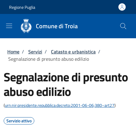
Salta al contenuto principale
Skip to footer content
Regione Puglia
Comune di Troia
Briciole di pane
Home
/
Servizi
/
Catasto e urbanistica
/
Segnalazione di presunto abuso edilizio
Segnalazione di presunto
abuso edilizio
(
urn:nir:presidente.repubblica:decreto:2001-06-06;380~art27
)
Servizio attivo