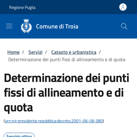
Salta al contenuto principale
Skip to footer content
Regione Puglia
Comune di Troia
Briciole di pane
Home
/
Servizi
/
Catasto e urbanistica
/
Determinazione dei punti fissi di allineamento e di quota
Determinazione dei punti
fissi di allineamento e di
quota
(
urn:nir:presidente.repubblica:decreto:2001-06-06;380
)
Servizio attivo