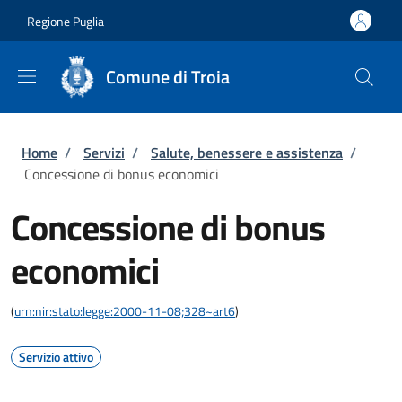
Salta al contenuto principale
Skip to footer content
Regione Puglia
Comune di Troia
Briciole di pane
Home
/
Servizi
/
Salute, benessere e assistenza
/
Concessione di bonus economici
Concessione di bonus
economici
(
urn:nir:stato:legge:2000-11-08;328~art6
)
Servizio attivo