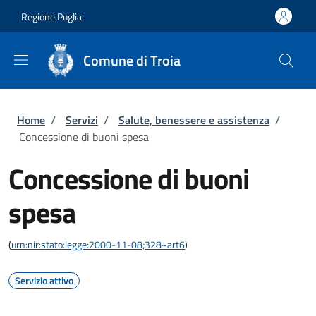
Salta al contenuto principale
Skip to footer content
Regione Puglia
Comune di Troia
Briciole di pane
Home
/
Servizi
/
Salute, benessere e assistenza
/
Concessione di buoni spesa
Concessione di buoni
spesa
(
urn:nir:stato:legge:2000-11-08;328~art6
)
Servizio attivo