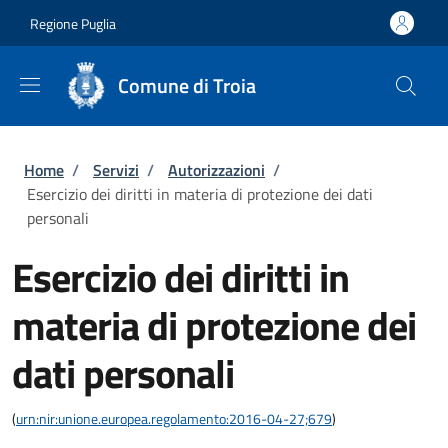
Salta al contenuto principale
Skip to footer content
Regione Puglia
Comune di Troia
Briciole di pane
Home
/
Servizi
/
Autorizzazioni
/
Esercizio dei diritti in materia di protezione dei dati
personali
Esercizio dei diritti in
materia di protezione dei
dati personali
(
urn:nir:unione.europea.regolamento:2016-04-27;679
)