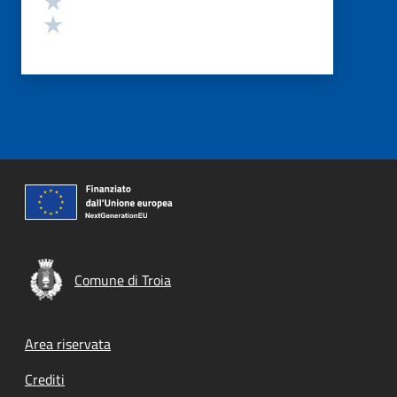
Valuta 1 stelle su 5
Comune di Troia
Footer menu
Area riservata
Crediti