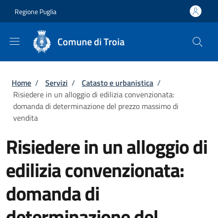
Salta al contenuto principale
Skip to footer content
Regione Puglia
Comune di Troia
Briciole di pane
Home
/
Servizi
/
Catasto e urbanistica
/
Risiedere in un alloggio di edilizia convenzionata:
domanda di determinazione del prezzo massimo di
vendita
Risiedere in un alloggio di
edilizia convenzionata:
domanda di
determinazione del