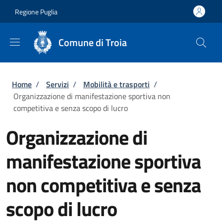
Salta al contenuto principale
Skip to footer content
Regione Puglia
Comune di Troia
Briciole di pane
Home
/
Servizi
/
Mobilità e trasporti
/
Organizzazione di manifestazione sportiva non
competitiva e senza scopo di lucro
Organizzazione di
manifestazione sportiva
non competitiva e senza
scopo di lucro