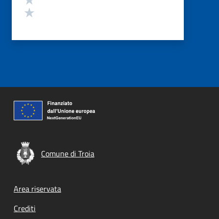
Valuta 1 stelle su 5
Comune di Troia
Footer menu
Area riservata
Crediti