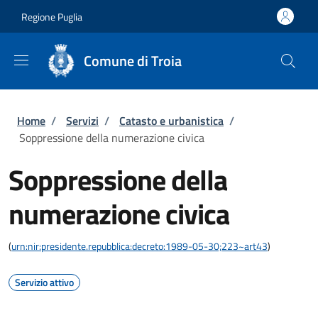
Salta al contenuto principale
Skip to footer content
Regione Puglia
Comune di Troia
Briciole di pane
Home
/
Servizi
/
Catasto e urbanistica
/
Soppressione della numerazione civica
Soppressione della
numerazione civica
(
urn:nir:presidente.repubblica:decreto:1989-05-30;223~art43
)
Servizio attivo