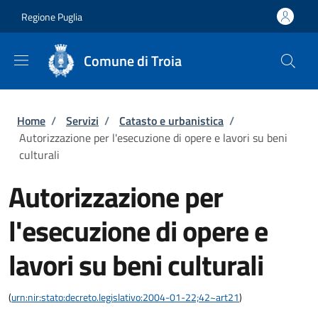
Salta al contenuto principale
Skip to footer content
Regione Puglia
Comune di Troia
Briciole di pane
Home
/
Servizi
/
Catasto e urbanistica
/
Autorizzazione per l'esecuzione di opere e lavori su beni
culturali
Autorizzazione per
l'esecuzione di opere e
lavori su beni culturali
(
urn:nir:stato:decreto.legislativo:2004-01-22;42~art21
)