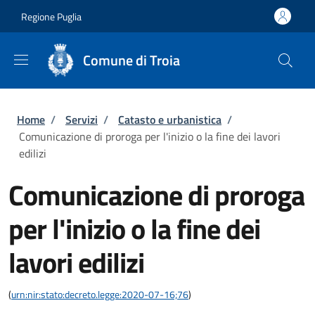
Salta al contenuto principale
Skip to footer content
Regione Puglia
Comune di Troia
Briciole di pane
Home
/
Servizi
/
Catasto e urbanistica
/
Comunicazione di proroga per l'inizio o la fine dei lavori
edilizi
Comunicazione di proroga
per l'inizio o la fine dei
lavori edilizi
(
urn:nir:stato:decreto.legge:2020-07-16;76
)