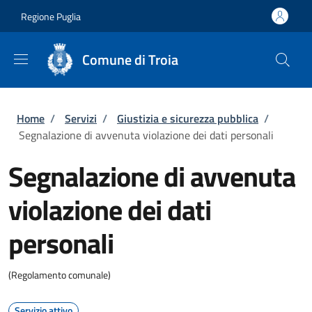
Salta al contenuto principale
Skip to footer content
Regione Puglia
Comune di Troia
Briciole di pane
Home
/
Servizi
/
Giustizia e sicurezza pubblica
/
Segnalazione di avvenuta violazione dei dati personali
Segnalazione di avvenuta
violazione dei dati
personali
(Regolamento comunale)
Servizio attivo