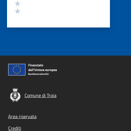
Valuta 2 stelle su 5
Valuta 1 stelle su 5
Comune di Troia
Footer menu
Area riservata
Crediti