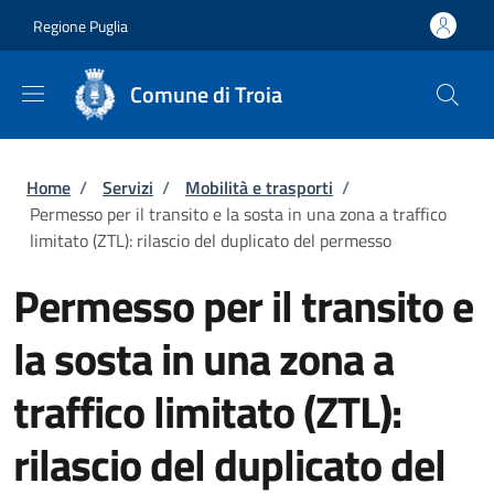
Salta al contenuto principale
Skip to footer content
Regione Puglia
Comune di Troia
Briciole di pane
Home
/
Servizi
/
Mobilità e trasporti
/
Permesso per il transito e la sosta in una zona a traffico
limitato (ZTL): rilascio del duplicato del permesso
Permesso per il transito e
la sosta in una zona a
traffico limitato (ZTL):
rilascio del duplicato del