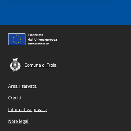
Comune di Troia
Footer menu
Area riservata
Crediti
Informativa privacy
Note legali