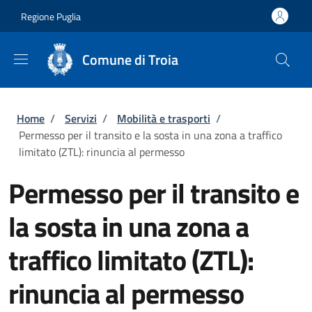
Salta al contenuto principale
Skip to footer content
Regione Puglia
Comune di Troia
Briciole di pane
Home
/
Servizi
/
Mobilità e trasporti
/
Permesso per il transito e la sosta in una zona a traffico
limitato (ZTL): rinuncia al permesso
Permesso per il transito e
la sosta in una zona a
traffico limitato (ZTL):
rinuncia al permesso