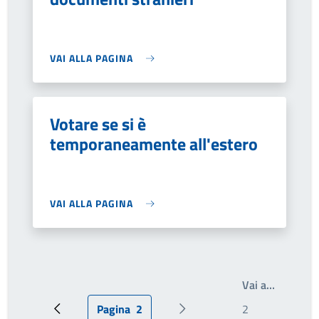
VAI ALLA PAGINA
Votare se si è
temporaneamente all'estero
VAI ALLA PAGINA
Write th
Vai a…
Pagina
2
Pagina precedente
Pagina attuale
Prossima pagina