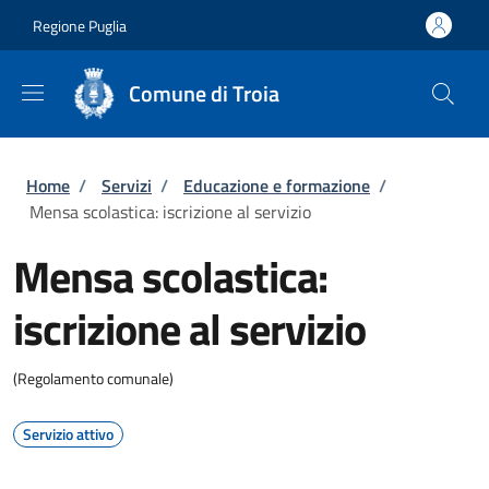
Salta al contenuto principale
Skip to footer content
Regione Puglia
Comune di Troia
Briciole di pane
Home
/
Servizi
/
Educazione e formazione
/
Mensa scolastica: iscrizione al servizio
Mensa scolastica:
iscrizione al servizio
(Regolamento comunale)
Servizio attivo